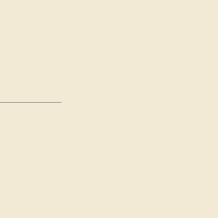
__________