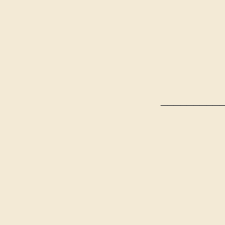
_________